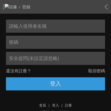
›
登錄
安全提問(未設定請忽略)
還沒有註冊？
取回密碼
登入
首頁
|
登入
|
註冊