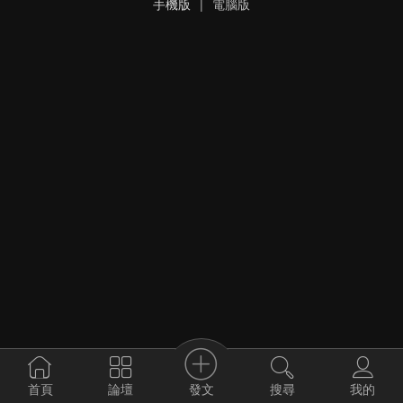
手機版
|
電腦版
發文
首頁
論壇
搜尋
我的