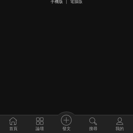
手機版
|
電腦版
發文
首頁
論壇
搜尋
我的