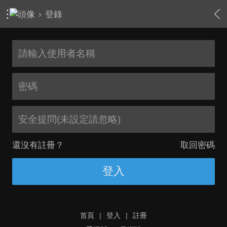
›
登錄
安全提問(未設定請忽略)
還沒有註冊？
取回密碼
登入
首頁
|
登入
|
註冊