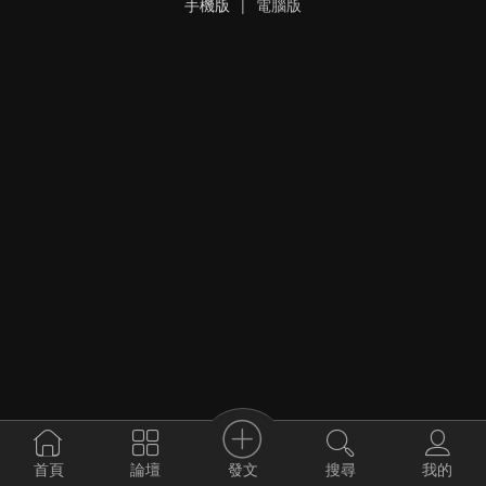
手機版
|
電腦版
發文
首頁
論壇
搜尋
我的