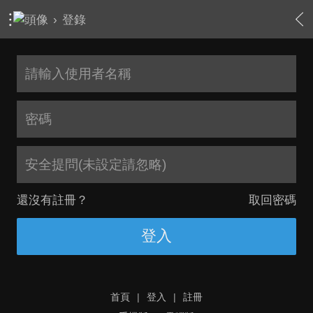
›
登錄
安全提問(未設定請忽略)
還沒有註冊？
取回密碼
登入
首頁
|
登入
|
註冊