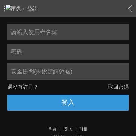
›
登錄
安全提問(未設定請忽略)
還沒有註冊？
取回密碼
登入
首頁
|
登入
|
註冊