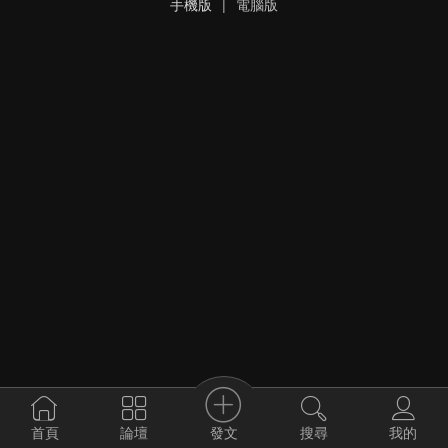
手機版
|
電腦版
發文
首頁
論壇
搜尋
我的