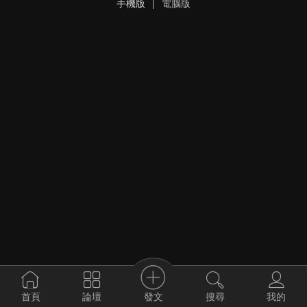
手機版
|
電腦版
發文
首頁
論壇
搜尋
我的