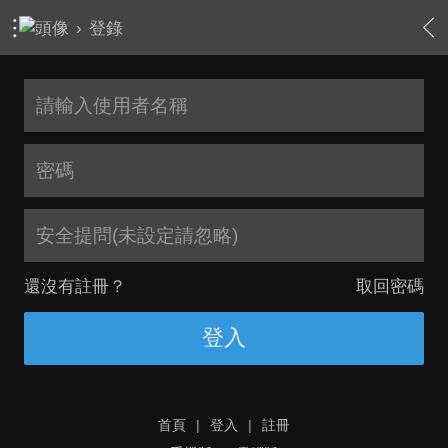
›
登錄
安全提問(未設定請忽略)
還沒有註冊？
取回密碼
登入
首頁
|
登入
|
註冊