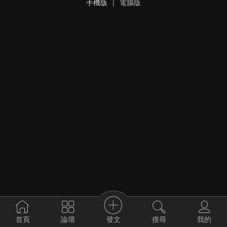
手機版
|
電腦版
發文
首頁
論壇
搜尋
我的