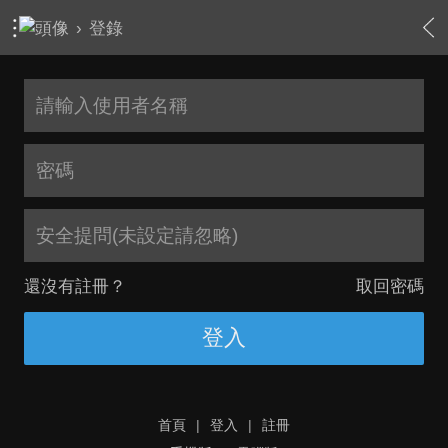
›
登錄
安全提問(未設定請忽略)
還沒有註冊？
取回密碼
登入
首頁
|
登入
|
註冊