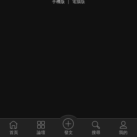
手機版
|
電腦版
發文
首頁
論壇
搜尋
我的