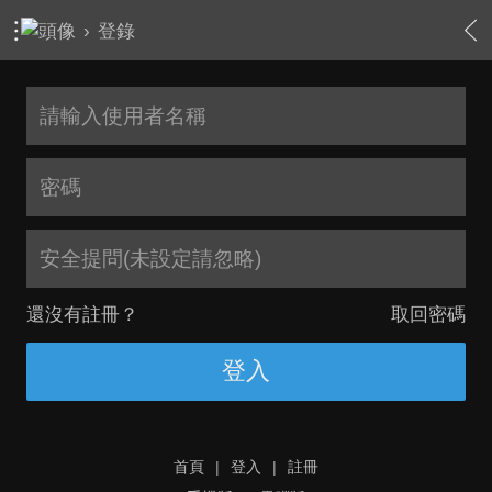
›
登錄
安全提問(未設定請忽略)
還沒有註冊？
取回密碼
登入
首頁
|
登入
|
註冊