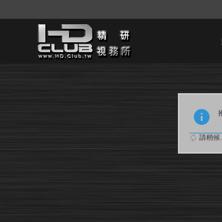
請稍候..