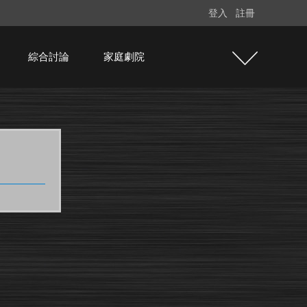
登入
註冊
綜合討論
家庭劇院