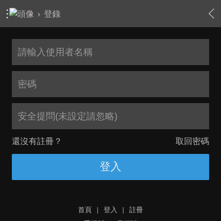
›
登錄
安全提問(未設定請忽略)
還沒有註冊？
取回密碼
登入
首頁
|
登入
|
註冊