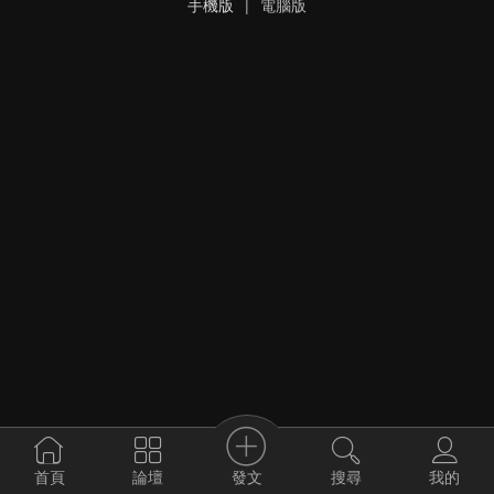
手機版
|
電腦版
發文
首頁
論壇
搜尋
我的