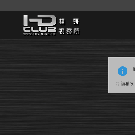
請稍候..