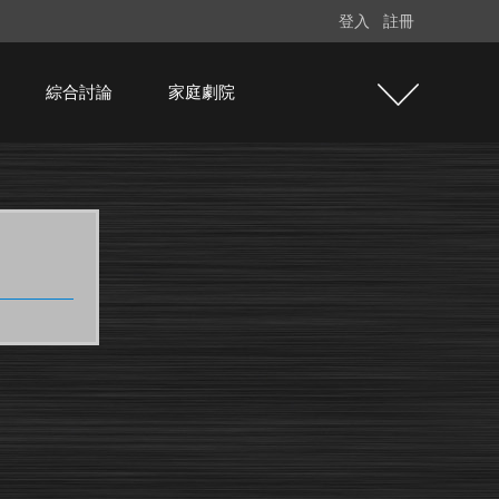
登入
註冊
綜合討論
家庭劇院