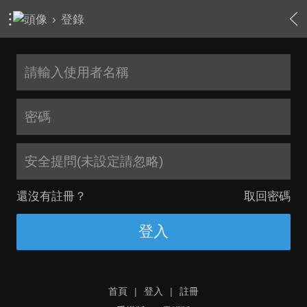
›
登錄
安全提問(未設定請忽略)
還沒有註冊？
取回密碼
登入
首頁
|
登入
|
註冊