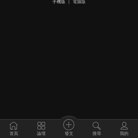
手機版
|
電腦版
發文
首頁
論壇
搜尋
我的