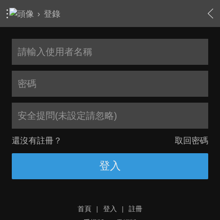
›
登錄
安全提問(未設定請忽略)
還沒有註冊？
取回密碼
登入
首頁
|
登入
|
註冊