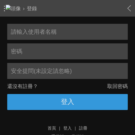
›
登錄
安全提問(未設定請忽略)
還沒有註冊？
取回密碼
登入
首頁
|
登入
|
註冊