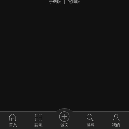
手機版
|
電腦版
發文
首頁
論壇
搜尋
我的