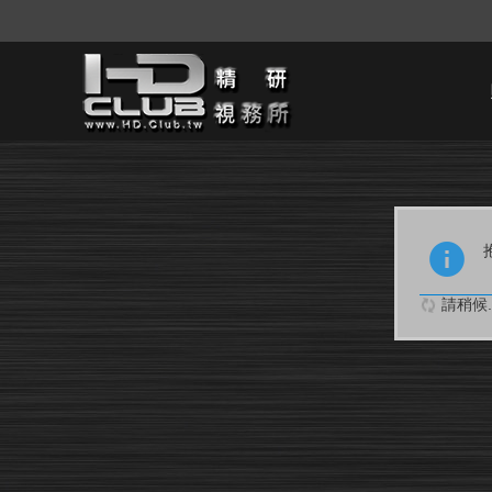
請稍候..