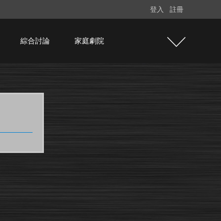
登入
註冊
綜合討論
家庭劇院