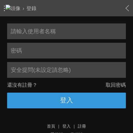
›
登錄
安全提問(未設定請忽略)
還沒有註冊？
取回密碼
登入
首頁
|
登入
|
註冊