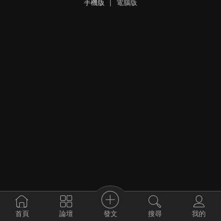
手機版
|
電腦版
發文
首頁
論壇
搜尋
我的