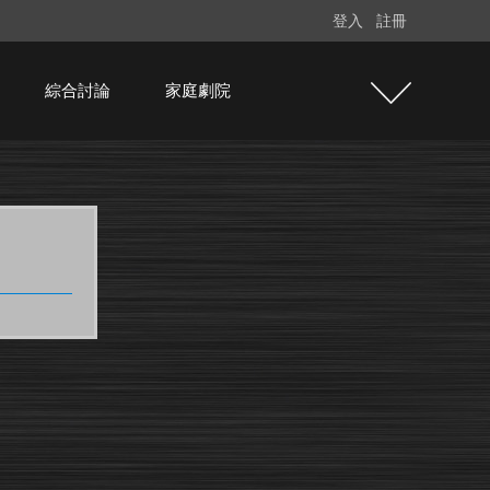
登入
註冊
綜合討論
家庭劇院