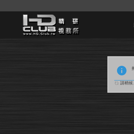
請稍候..