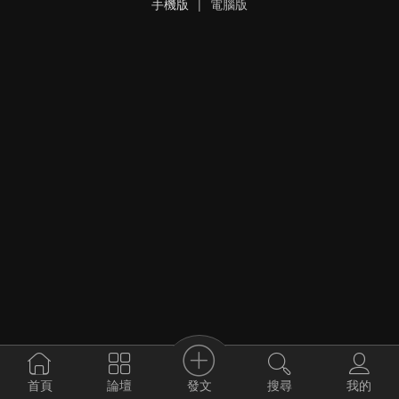
手機版
|
電腦版
發文
首頁
論壇
搜尋
我的