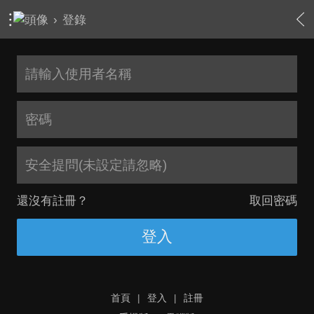
›
登錄
安全提問(未設定請忽略)
還沒有註冊？
取回密碼
登入
首頁
|
登入
|
註冊