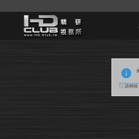
請稍候..