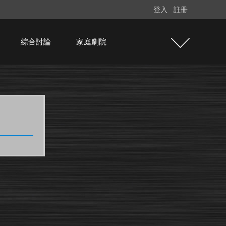
登入
註冊
綜合討論
家庭劇院