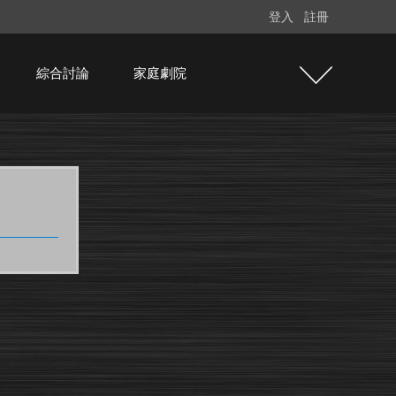
登入
註冊
綜合討論
家庭劇院