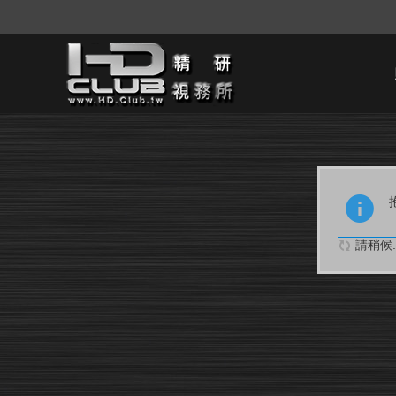
請稍候..