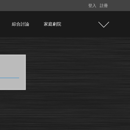
登入
註冊
綜合討論
家庭劇院