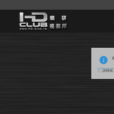
請稍候..