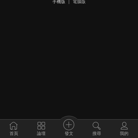
手機版
|
電腦版
發文
首頁
論壇
搜尋
我的