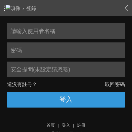
›
登錄
安全提問(未設定請忽略)
還沒有註冊？
取回密碼
登入
首頁
|
登入
|
註冊