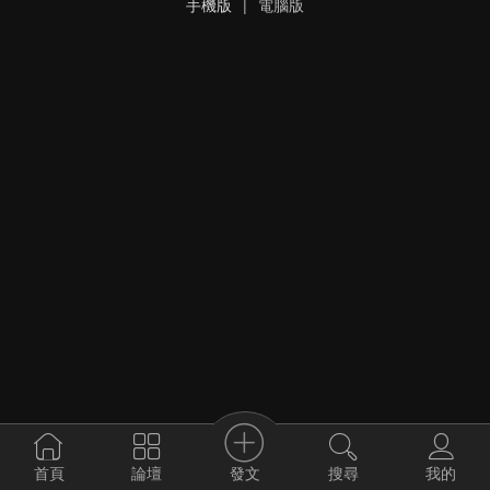
手機版
|
電腦版
發文
首頁
論壇
搜尋
我的