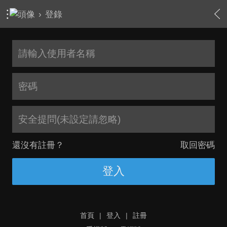
›
登錄
安全提問(未設定請忽略)
還沒有註冊？
取回密碼
登入
首頁
|
登入
|
註冊