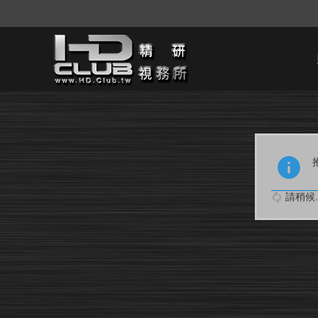
請稍候..