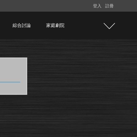
登入
註冊
綜合討論
家庭劇院