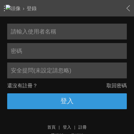
›
登錄
安全提問(未設定請忽略)
還沒有註冊？
取回密碼
登入
首頁
|
登入
|
註冊