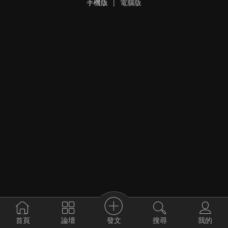
手機版
|
電腦版
發文
首頁
論壇
搜尋
我的