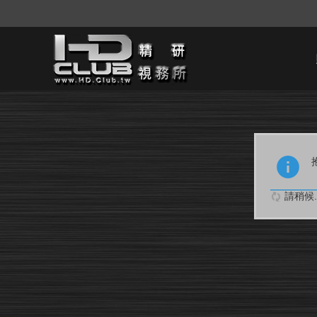
請稍候..