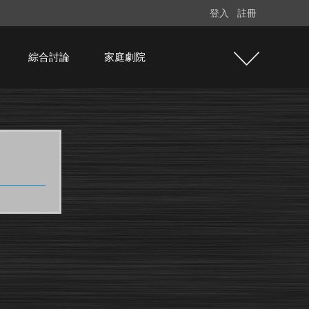
登入
註冊
綜合討論
家庭劇院