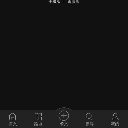
手機版
|
電腦版
發文
首頁
論壇
搜尋
我的