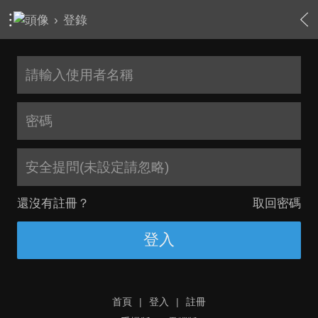
›
登錄
安全提問(未設定請忽略)
還沒有註冊？
取回密碼
登入
首頁
|
登入
|
註冊