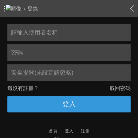
›
登錄
安全提問(未設定請忽略)
還沒有註冊？
取回密碼
登入
首頁
|
登入
|
註冊