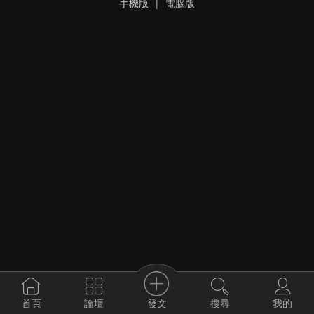
手機版
|
電腦版
發文
首頁
論壇
搜尋
我的