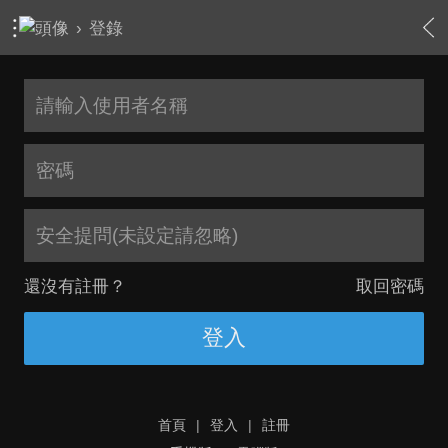
›
登錄
安全提問(未設定請忽略)
還沒有註冊？
取回密碼
登入
首頁
|
登入
|
註冊