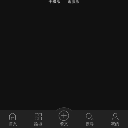
手機版
|
電腦版
發文
首頁
論壇
搜尋
我的