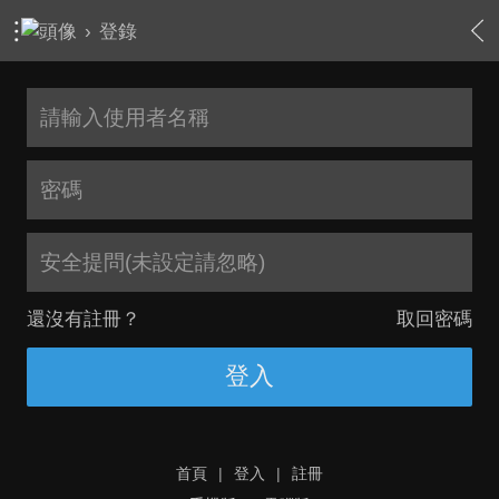
›
登錄
安全提問(未設定請忽略)
還沒有註冊？
取回密碼
登入
首頁
|
登入
|
註冊