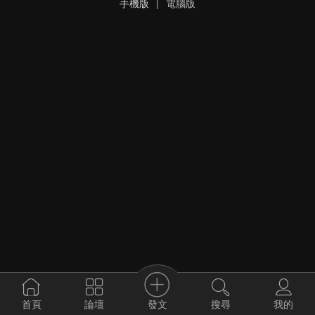
手機版
|
電腦版
發文
首頁
論壇
搜尋
我的