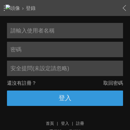
›
登錄
安全提問(未設定請忽略)
還沒有註冊？
取回密碼
登入
首頁
|
登入
|
註冊