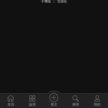
手機版
|
電腦版
發文
首頁
論壇
搜尋
我的