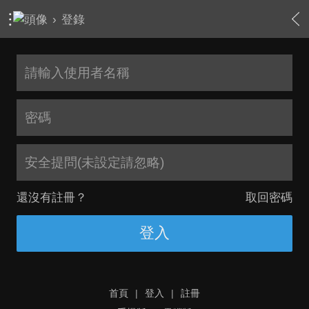
›
登錄
安全提問(未設定請忽略)
還沒有註冊？
取回密碼
登入
首頁
|
登入
|
註冊