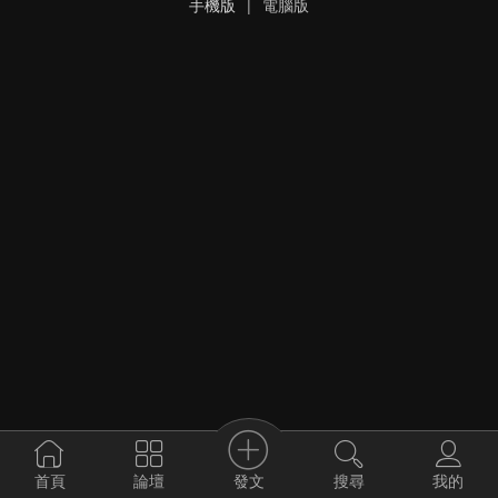
手機版
|
電腦版
發文
首頁
論壇
搜尋
我的