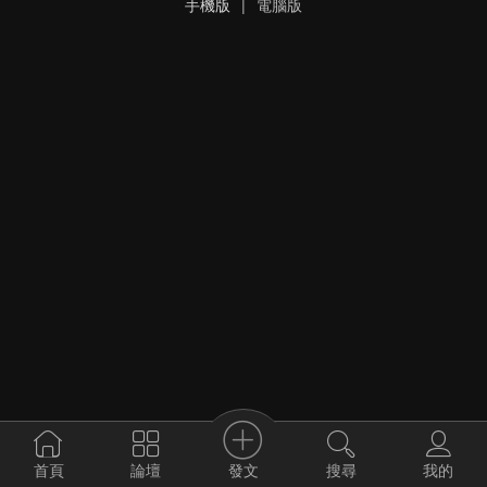
手機版
|
電腦版
發文
首頁
論壇
搜尋
我的