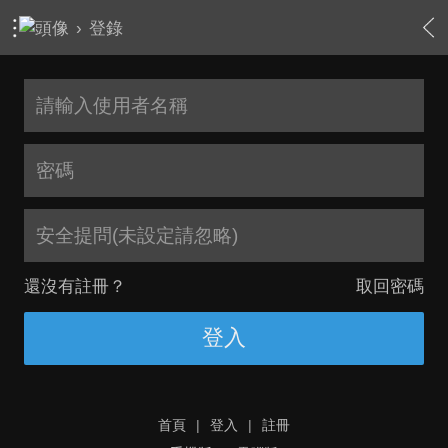
›
登錄
安全提問(未設定請忽略)
還沒有註冊？
取回密碼
登入
首頁
|
登入
|
註冊