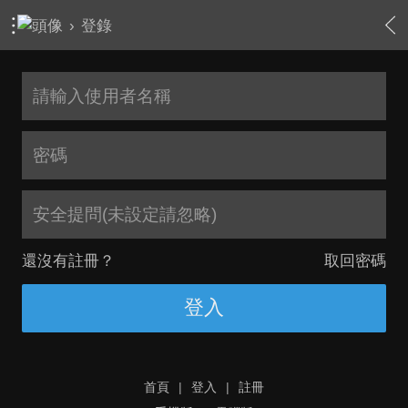
›
登錄
安全提問(未設定請忽略)
還沒有註冊？
取回密碼
登入
首頁
|
登入
|
註冊