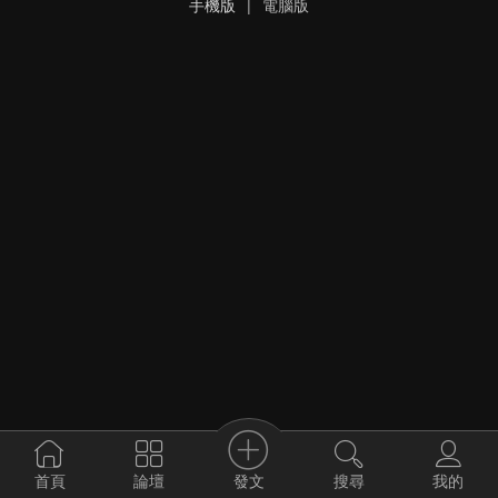
手機版
|
電腦版
發文
首頁
論壇
搜尋
我的