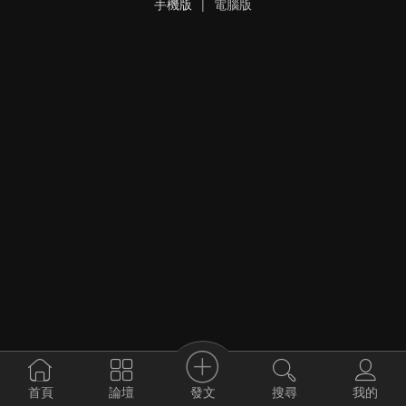
手機版
|
電腦版
發文
首頁
論壇
搜尋
我的