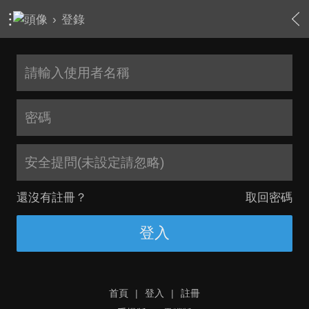
›
登錄
安全提問(未設定請忽略)
還沒有註冊？
取回密碼
登入
首頁
|
登入
|
註冊