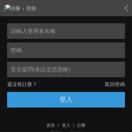
›
登錄
安全提問(未設定請忽略)
還沒有註冊？
取回密碼
登入
首頁
|
登入
|
註冊