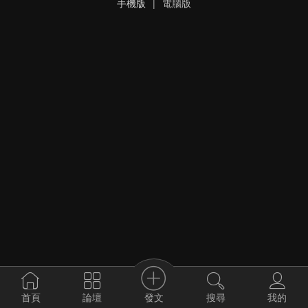
手機版
|
電腦版
發文
首頁
論壇
搜尋
我的