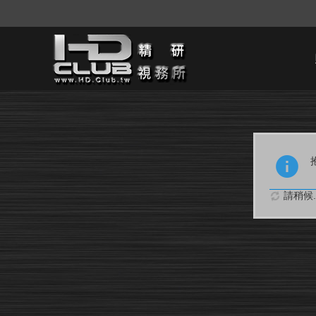
請稍候..