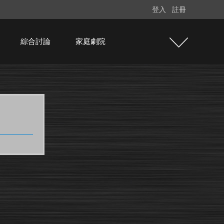
登入
註冊
綜合討論
家庭劇院