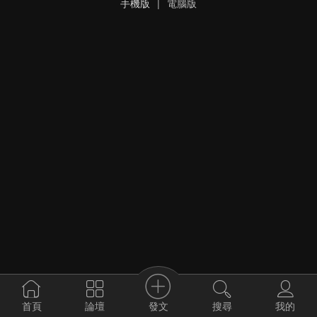
手機版
|
電腦版
發文
首頁
論壇
搜尋
我的