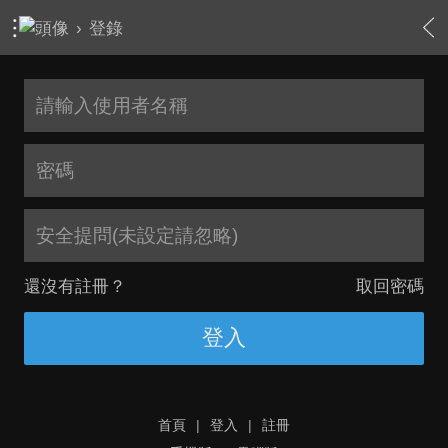
›
登錄
安全提問(未設定請忽略)
還沒有註冊？
取回密碼
登入
首頁
|
登入
|
註冊