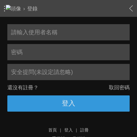
›
登錄
安全提問(未設定請忽略)
還沒有註冊？
取回密碼
登入
首頁
|
登入
|
註冊