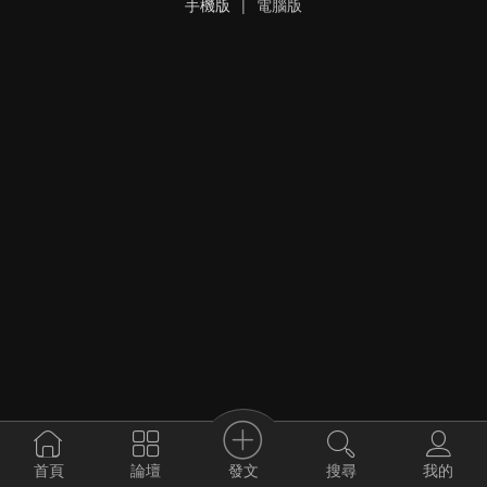
手機版
|
電腦版
發文
首頁
論壇
搜尋
我的