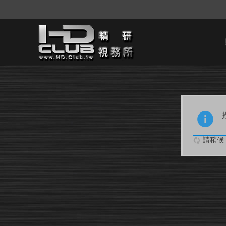
請稍候..