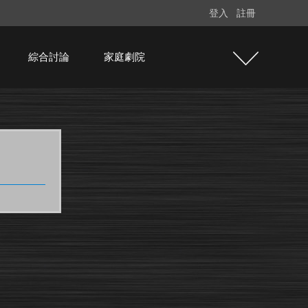
登入
註冊
綜合討論
家庭劇院