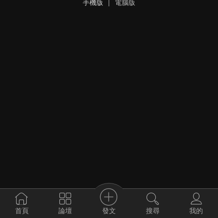
手機版
|
電腦版
發文
首頁
論壇
搜尋
我的