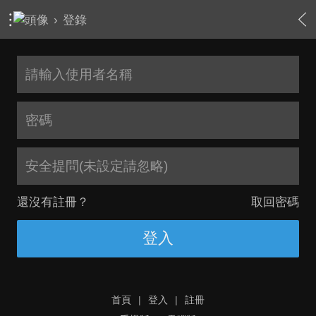
›
登錄
安全提問(未設定請忽略)
還沒有註冊？
取回密碼
登入
首頁
|
登入
|
註冊