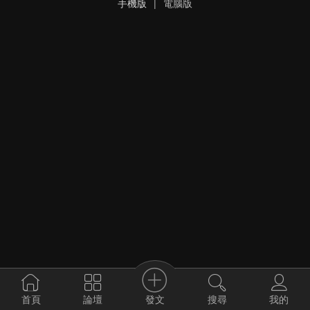
手機版
|
電腦版
發文
首頁
論壇
搜尋
我的