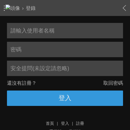
›
登錄
安全提問(未設定請忽略)
還沒有註冊？
取回密碼
登入
首頁
|
登入
|
註冊