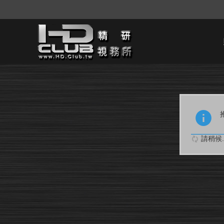
請稍候..