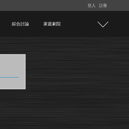
登入
註冊
綜合討論
家庭劇院