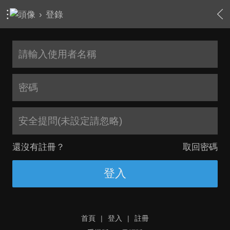
›
登錄
安全提問(未設定請忽略)
還沒有註冊？
取回密碼
登入
首頁
|
登入
|
註冊