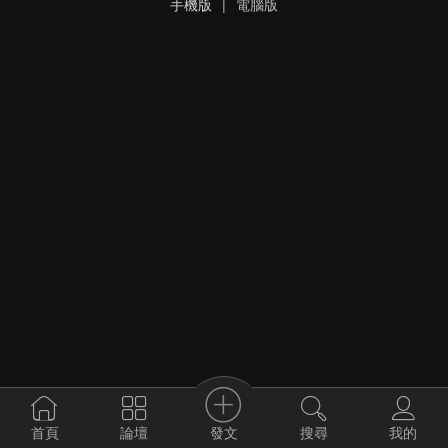
手機版
|
電腦版
發文
首頁
論壇
搜尋
我的