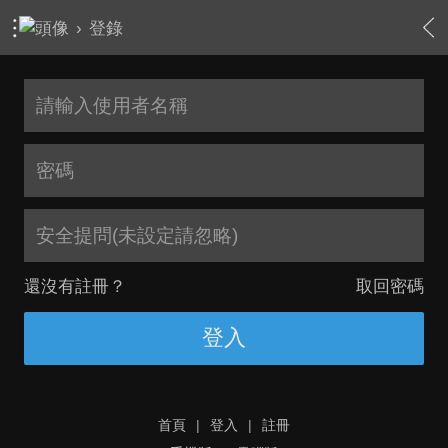
›
登錄
安全提問(未設定請忽略)
還沒有註冊？
取回密碼
登入
首頁
|
登入
|
註冊