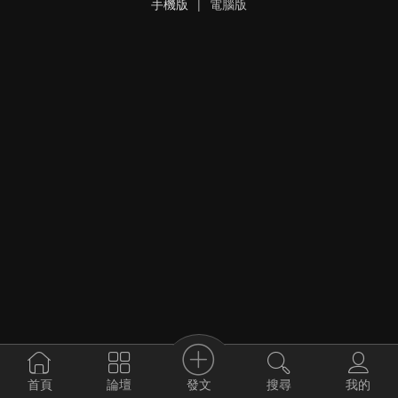
手機版
|
電腦版
發文
首頁
論壇
搜尋
我的