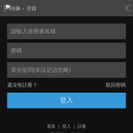
›
登錄
安全提問(未設定請忽略)
還沒有註冊？
取回密碼
登入
首頁
|
登入
|
註冊