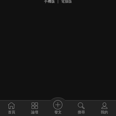
手機版
|
電腦版
發文
首頁
論壇
搜尋
我的