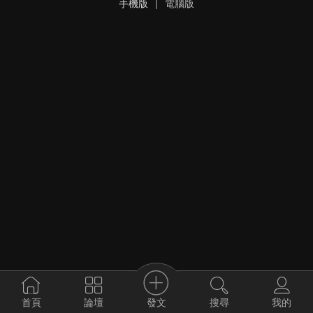
手機版
|
電腦版
發文
首頁
論壇
搜尋
我的