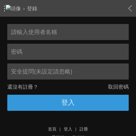
›
登錄
安全提問(未設定請忽略)
還沒有註冊？
取回密碼
登入
首頁
|
登入
|
註冊