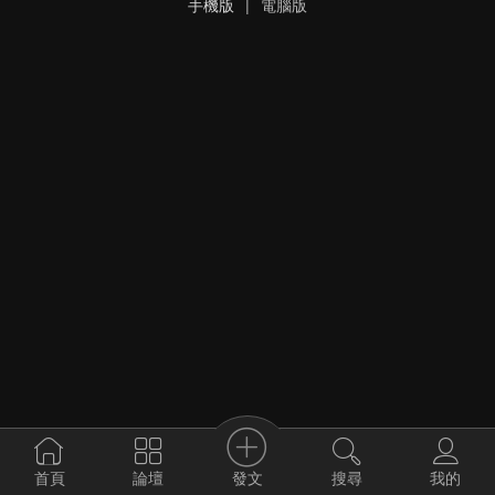
手機版
|
電腦版
發文
首頁
論壇
搜尋
我的