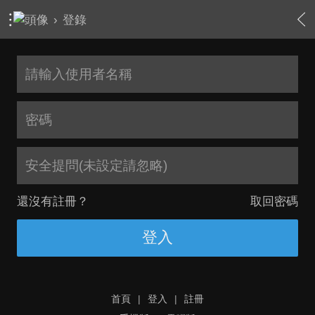
›
登錄
安全提問(未設定請忽略)
還沒有註冊？
取回密碼
登入
首頁
|
登入
|
註冊