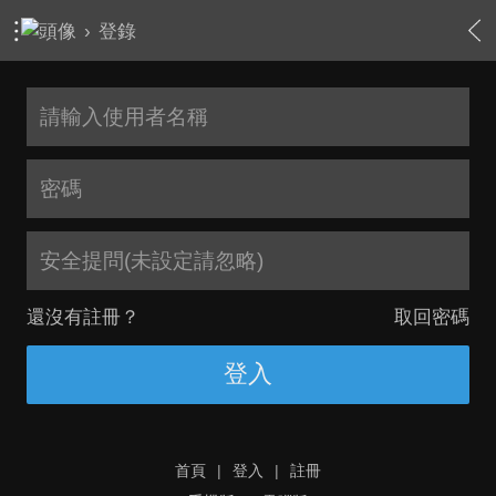
›
登錄
安全提問(未設定請忽略)
還沒有註冊？
取回密碼
登入
首頁
|
登入
|
註冊