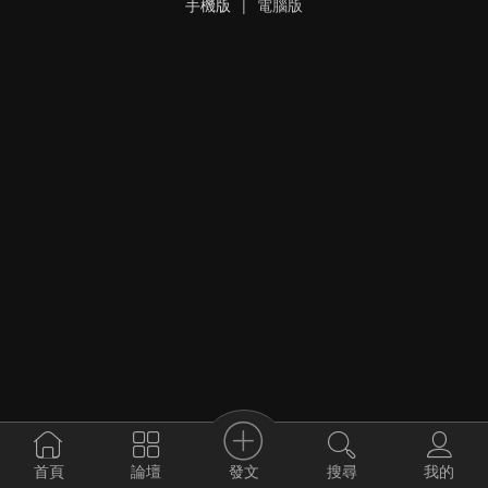
手機版
|
電腦版
發文
首頁
論壇
搜尋
我的