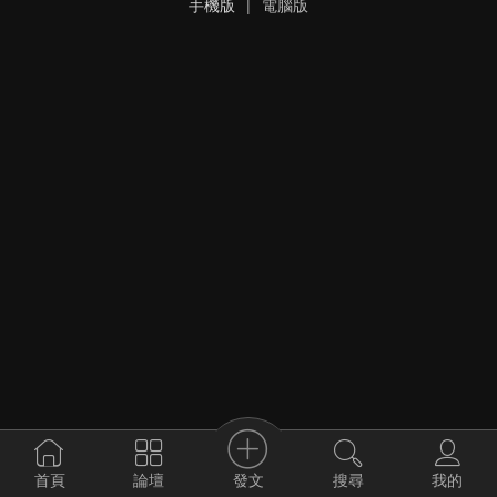
手機版
|
電腦版
發文
首頁
論壇
搜尋
我的