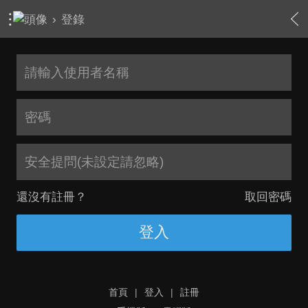
›
登錄
安全提問(未設定請忽略)
還沒有註冊？
取回密碼
登入
首頁
|
登入
|
註冊