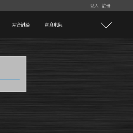
登入
註冊
綜合討論
家庭劇院