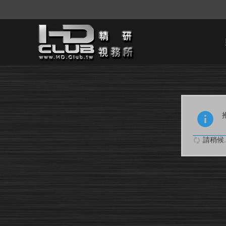
請稍候..